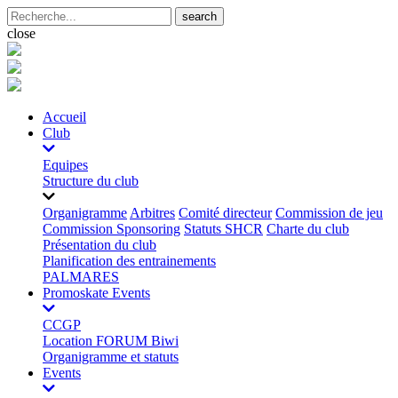
search
close
Accueil
Club
Equipes
Structure du club
Organigramme
Arbitres
Comité directeur
Commission de jeu
Commission Sponsoring
Statuts SHCR
Charte du club
Présentation du club
Planification des entrainements
PALMARES
Promoskate Events
CCGP
Location FORUM Biwi
Organigramme et statuts
Events