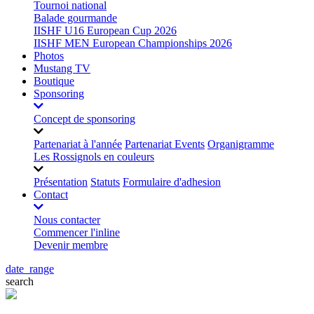
Tournoi national
Balade gourmande
IISHF U16 European Cup 2026
IISHF MEN European Championships 2026
Photos
Mustang TV
Boutique
Sponsoring
Concept de sponsoring
Partenariat à l'année
Partenariat Events
Organigramme
Les Rossignols en couleurs
Présentation
Statuts
Formulaire d'adhesion
Contact
Nous contacter
Commencer l'inline
Devenir membre
date_range
search