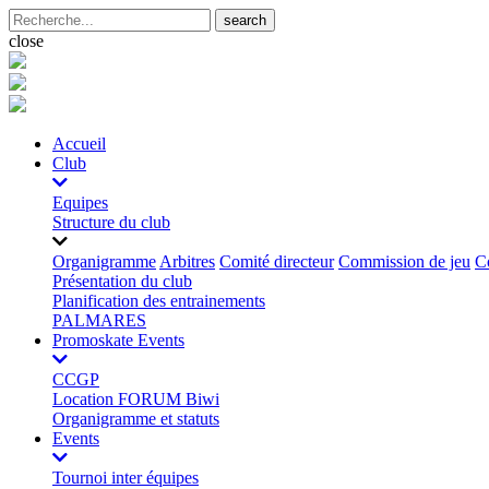
search
close
Accueil
Club
Equipes
Structure du club
Organigramme
Arbitres
Comité directeur
Commission de jeu
C
Présentation du club
Planification des entrainements
PALMARES
Promoskate Events
CCGP
Location FORUM Biwi
Organigramme et statuts
Events
Tournoi inter équipes