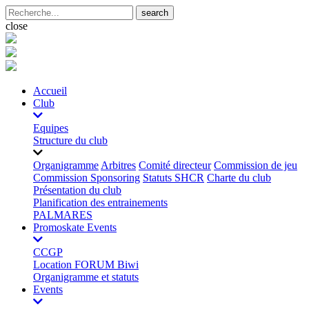
search
close
Accueil
Club
Equipes
Structure du club
Organigramme
Arbitres
Comité directeur
Commission de jeu
Commission Sponsoring
Statuts SHCR
Charte du club
Présentation du club
Planification des entrainements
PALMARES
Promoskate Events
CCGP
Location FORUM Biwi
Organigramme et statuts
Events