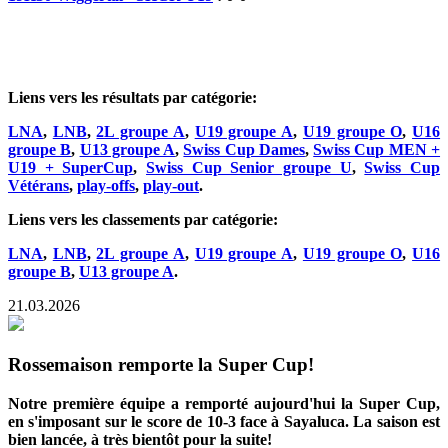
Liens vers les résultats par catégorie:
LNA
,
LNB
,
2L groupe A
,
U19 groupe A
,
U19 groupe O
,
U16
groupe B
,
U13 groupe A
,
Swiss Cup Dames
,
Swiss Cup MEN +
U19 + SuperCup
,
Swiss Cup Senior groupe U
,
Swiss Cup
Vétérans
,
play-offs
,
play-out
.
Liens vers les classements par catégorie:
LNA
,
LNB
,
2L groupe A
,
U19 groupe A
,
U19 groupe O
,
U16
groupe B
,
U13 groupe A
.
21.03.2026
Rossemaison remporte la Super Cup!
Notre première équipe a remporté aujourd'hui la Super Cup,
en s'imposant sur le score de 10-3 face à Sayaluca. La saison est
bien lancée, à très bientôt pour la suite!