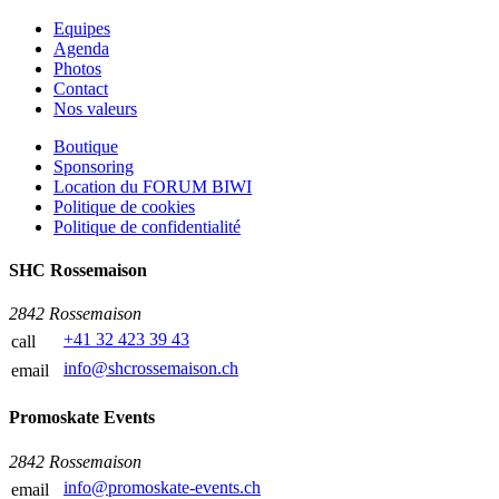
Equipes
Agenda
Photos
Contact
Nos valeurs
Boutique
Sponsoring
Location du FORUM BIWI
Politique de cookies
Politique de confidentialité
SHC Rossemaison
2842 Rossemaison
+41 32 423 39 43
call
info@shcrossemaison.ch
email
Promoskate Events
2842 Rossemaison
info@promoskate-events.ch
email