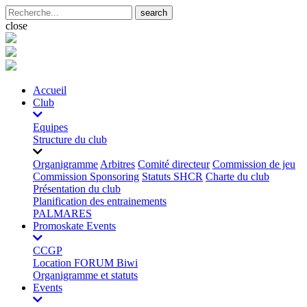
search
close
Accueil
Club
Equipes
Structure du club
Organigramme
Arbitres
Comité directeur
Commission de jeu
Commission Sponsoring
Statuts SHCR
Charte du club
Présentation du club
Planification des entrainements
PALMARES
Promoskate Events
CCGP
Location FORUM Biwi
Organigramme et statuts
Events