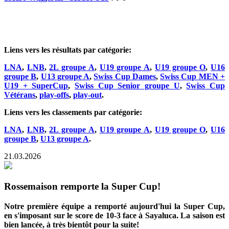
Liens vers les résultats par catégorie:
LNA
,
LNB
,
2L groupe A
,
U19 groupe A
,
U19 groupe O
,
U16
groupe B
,
U13 groupe A
,
Swiss Cup Dames
,
Swiss Cup MEN +
U19 + SuperCup
,
Swiss Cup Senior groupe U
,
Swiss Cup
Vétérans
,
play-offs
,
play-out
.
Liens vers les classements par catégorie:
LNA
,
LNB
,
2L groupe A
,
U19 groupe A
,
U19 groupe O
,
U16
groupe B
,
U13 groupe A
.
21.03.2026
Rossemaison remporte la Super Cup!
Notre première équipe a remporté aujourd'hui la Super Cup,
en s'imposant sur le score de 10-3 face à Sayaluca. La saison est
bien lancée, à très bientôt pour la suite!