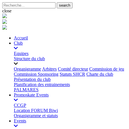
search
close
Accueil
Club
Equipes
Structure du club
Organigramme
Arbitres
Comité directeur
Commission de jeu
Commission Sponsoring
Statuts SHCR
Charte du club
Présentation du club
Planification des entrainements
PALMARES
Promoskate Events
CCGP
Location FORUM Biwi
Organigramme et statuts
Events