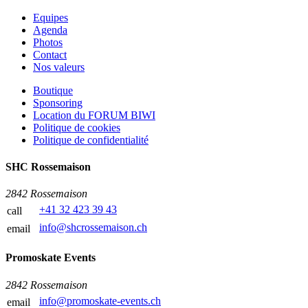
Equipes
Agenda
Photos
Contact
Nos valeurs
Boutique
Sponsoring
Location du FORUM BIWI
Politique de cookies
Politique de confidentialité
SHC Rossemaison
2842 Rossemaison
+41 32 423 39 43
call
info@shcrossemaison.ch
email
Promoskate Events
2842 Rossemaison
info@promoskate-events.ch
email